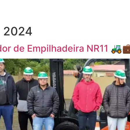
HOME
QUEM SOMOS
SER
e 2024
or de Empilhadeira NR11 🚜