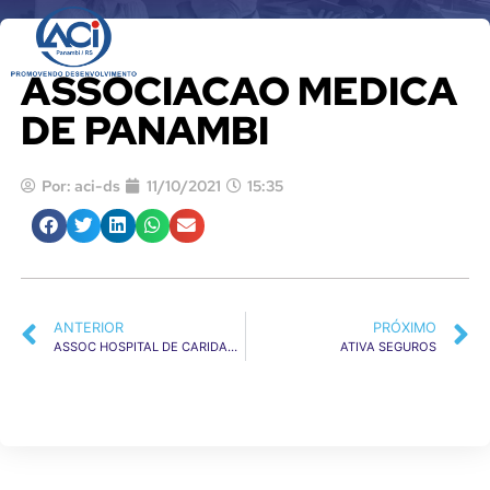
QUEM SOM
ASSOCIACAO MEDICA
DE PANAMBI
Por:
aci-ds
11/10/2021
15:35
ANTERIOR
PRÓXIMO
ASSOC HOSPITAL DE CARIDADE IJUI
ATIVA SEGUROS