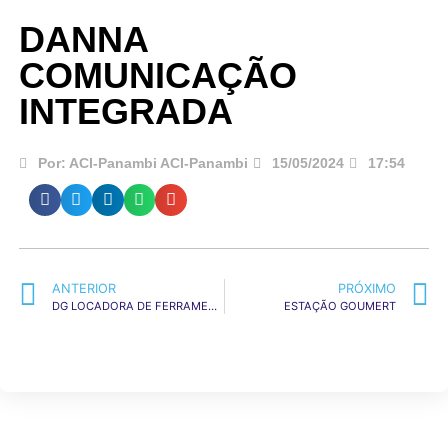
QUEM SOM
DANNA
COMUNICAÇÃO
INTEGRADA
Por:
ACI-Panambi ACI-Panambi
15/05/2024
17:54
ANTERIOR
PRÓXIMO
DG LOCADORA DE FERRAMENTAS E EQUIPAMENTOS
ESTAÇÃO GOUMERT