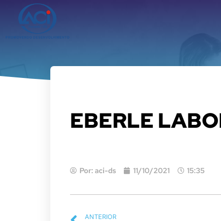
EBERLE LABO
Por:
aci-ds
11/10/2021
15:35
ANTERIOR