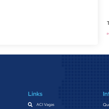
p
Links
In
ACI Vagas
Qu