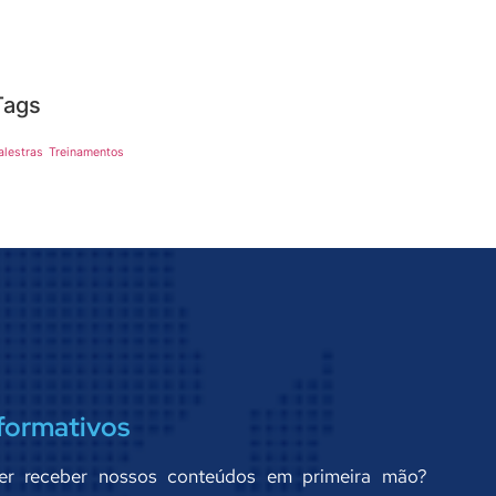
Tags
alestras
Treinamentos
formativos
er receber nossos conteúdos em primeira mão?