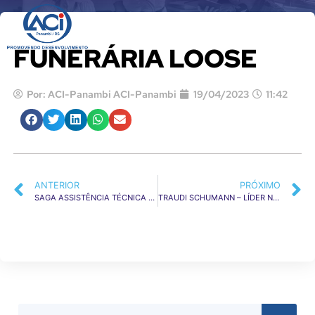
QUEM SOM
FUNERÁRIA LOOSE
Por:
ACI-Panambi ACI-Panambi
19/04/2023
11:42
ANTERIOR
PRÓXIMO
SAGA ASSISTÊNCIA TÉCNICA ELEVADORES
TRAUDI SCHUMANN – LÍDER NATURA