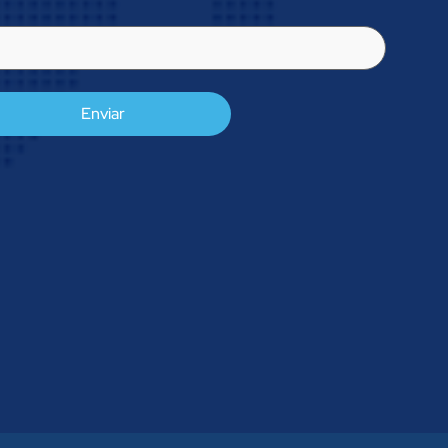
l
rigatório)