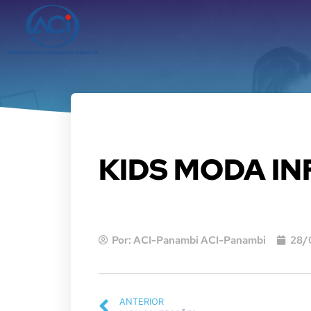
KIDS MODA IN
Por:
ACI-Panambi ACI-Panambi
28/
ANTERIOR