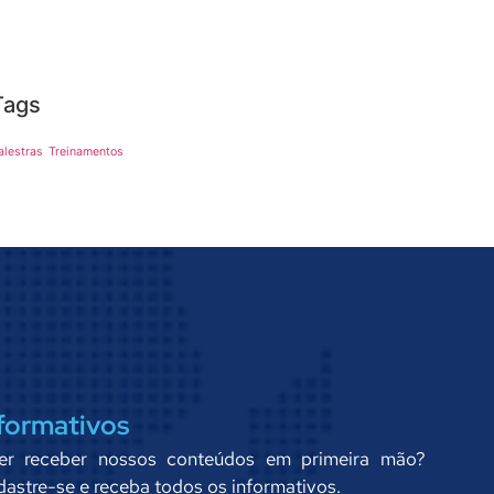
Tags
alestras
Treinamentos
formativos
er receber nossos conteúdos em primeira mão?
astre-se e receba todos os informativos.