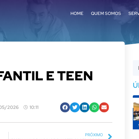
HOME
QUEM SOMOS
SER
FANTIL E TEEN
Ú
05/2026
10:11
PRÓXIMO