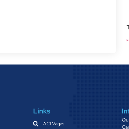
p
Links
In
Qu
ACI Vagas
Cad