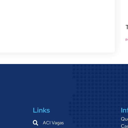
p
Links
In
Qu
ACI Vagas
Cad