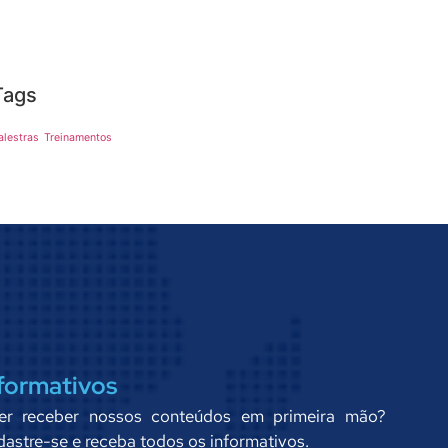
Tags
alestras
Treinamentos
formativos
er receber nossos conteúdos em primeira mão?
astre-se e receba todos os informativos.