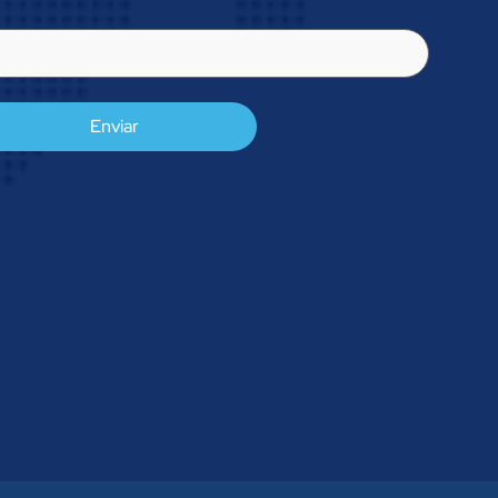
l
rigatório)