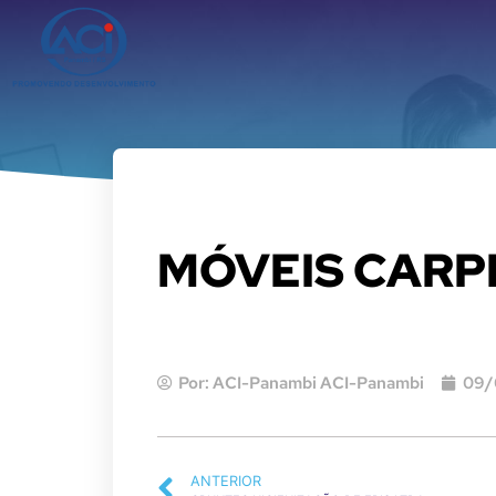
MÓVEIS CARP
Por:
ACI-Panambi ACI-Panambi
09/
ANTERIOR