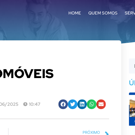
HOME
QUEM SOMOS
SER
OMÓVEIS
Ú
06/2025
10:47
PRÓXIMO