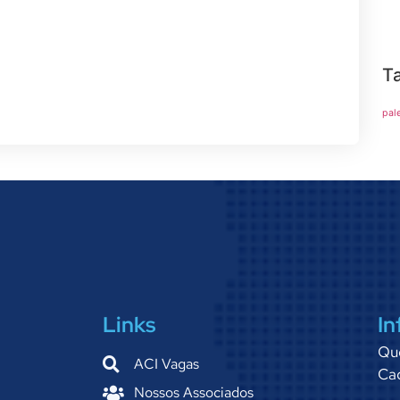
T
pal
Links
In
Qu
ACI Vagas
Cad
Nossos Associados