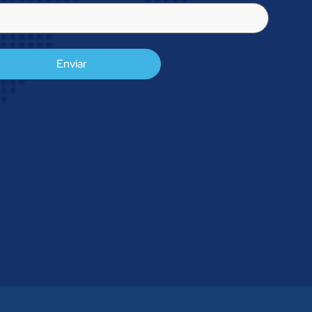
l
rigatório)