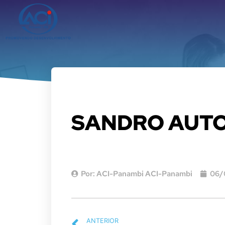
SANDRO AUT
Por:
ACI-Panambi ACI-Panambi
06/
ANTERIOR