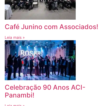
Café Junino com Associados!
Leia mais »
Celebração 90 Anos ACI-
Panambi!
Leia mais »