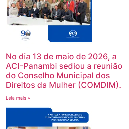
No dia 13 de maio de 2026, a
ACI-Panambi sediou a reunião
do Conselho Municipal dos
Direitos da Mulher (COMDIM).
Leia mais »