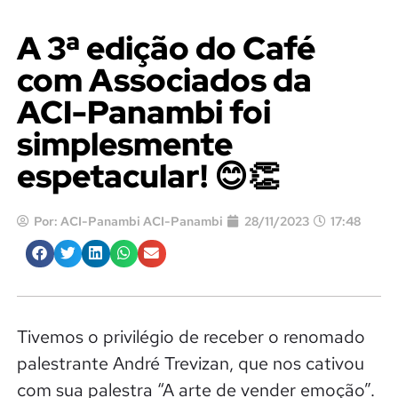
A 3ª edição do Café
com Associados da
ACI-Panambi foi
simplesmente
espetacular! 😊👏
Por:
ACI-Panambi ACI-Panambi
28/11/2023
17:48
Tivemos o privilégio de receber o renomado
palestrante André Trevizan, que nos cativou
com sua palestra “A arte de vender emoção”.