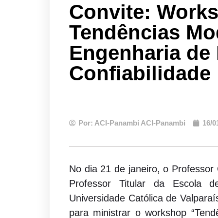
Convite: Work
Tendências Mo
Engenharia de
Confiabilidade
Por:
ACI-Panambi ACI-Panambi
16/0
No dia 21 de janeiro, o Professo
Professor Titular da Escola d
Universidade Católica de Valpara
para ministrar o workshop “Ten