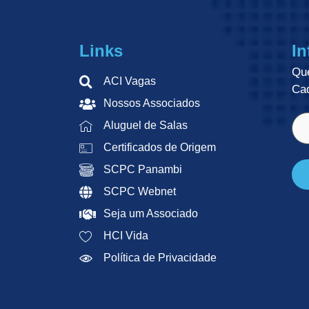
Links
In
Qu
ACI Vagas
Cad
Nossos Associados
E-
Aluguel de Salas
mai
(ob
Certificados de Origem
SCPC Panambi
SCPC Webnet
Seja um Associado
HCI Vida
Política de Privacidade