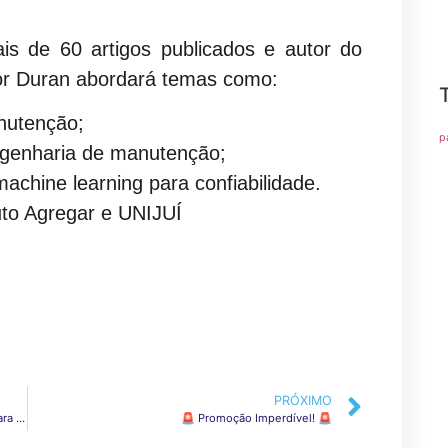
s de 60 artigos publicados e autor do
ssor Duran abordará temas como:
nutenção;
p
genharia de manutenção;
achine learning para confiabilidade.
uto Agregar e UNIJUÍ
PRÓXIMO
Posse da Presidência e Diretoria da ACl-Panambi para a Gestão 2025!
🚨 Promoção Imperdível! 🚨