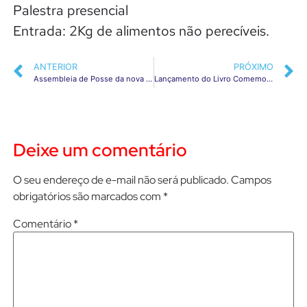
Palestra presencial
Entrada: 2Kg de alimentos não perecíveis.
ANTERIOR
PRÓXIMO
Assembleia de Posse da nova diretoria da ACI-Panambi foi realizada na última segunda-feira (17/01).
Lançamento do Livro Comemorativo aos 85 Anos de Desenvolvimento Comercial e Industrial de Panambi-RS
Deixe um comentário
O seu endereço de e-mail não será publicado.
Campos
obrigatórios são marcados com
*
Comentário
*