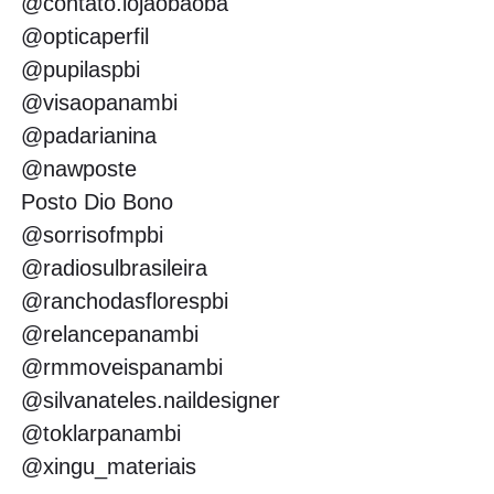
@contato.lojaobaoba
@opticaperfil
@pupilaspbi
@visaopanambi
@padarianina
@nawposte
Posto Dio Bono
@sorrisofmpbi
@radiosulbrasileira
@ranchodasflorespbi
@relancepanambi
@rmmoveispanambi
@silvanateles.naildesigner
@toklarpanambi
@xingu_materiais