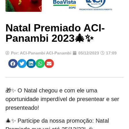
Natal Premiado ACI-
Panambi 2023🎄✨
Por:
ACI-Panambi ACI-Panambi
05/12/2023
17:09
🎁✨ O Natal chegou e com ele uma
oportunidade imperdível de presentear e ser
presenteado!
🎄✨ Participe da nossa promoção: Natal