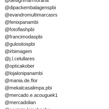
@designmarmoraria
@dipackembalagenspbi
@evandromultimarcasrs
@fenixpanambi
@fotoflashpbi
@francimodaspbi
@gulositospbi
@irbimagem
@j.l.celullares
@opticakober
@lojalonipanambi
@mania.de.flor
@mekalcasalimpa.pbi
@mercado.e.acouguek1
@mercadolian